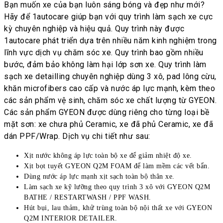
Bạn muốn xe của bạn luôn sáng bóng và đẹp như mới?
Hãy để 1autocare giúp bạn với quy trình làm sạch xe cực
kỳ chuyên nghiệp và hiệu quả. Quy trình này được
1autocare phát triển dựa trên nhiều năm kinh nghiệm trong
lĩnh vực dịch vụ chăm sóc xe. Quy trình bao gồm nhiều
bước, đảm bảo không làm hại lớp sơn xe. Quy trình làm
sạch xe detailling chuyên nghiệp dùng 3 xô, pad lông cừu,
khăn microfibers cao cấp và nước áp lực mạnh, kèm theo
các sản phẩm vệ sinh, chăm sóc xe chất lượng từ GYEON.
Các sản phẩm GYEON được dùng riêng cho từng loại bề
mặt sơn: xe chưa phủ Ceramic, xe đã phủ Ceramic, xe đã
dán PPF/Wrap. Dịch vụ chi tiết như sau:
Xịt nước không áp lực toàn bộ xe để giảm nhiệt độ xe.
Xịt bọt tuyết GYEON Q2M FOAM để làm mềm các vết bẩn.
Dùng nước áp lực mạnh xịt sạch toàn bộ thân xe.
Làm sạch xe kỹ lưỡng theo quy trình 3 xô với GYEON Q2M
BATHE / RESTARTWASH / PPF WASH.
Hút bụi, lau thảm, khử trùng toàn bộ nội thất xe với GYEON
Q2M INTERIOR DETAILER.