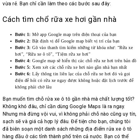
vừa rẻ. Bạn chỉ cần làm theo các bước sau đây:
Cách tìm chổ rữa xe hơi gần nhà
Bước 1:
Mở app Google map trên điện thoại của bạn
Bước 2:
Bật định vị để Google map biết vị trí của bạn
Bước 3:
Gõ vào thanh tìm kiếm những từ khóa như: “Rửa xe
hơi”, “Rửa xe ô tô”, “Tiệm rửa xe hơi”
Bước 4:
Google map sẽ hiển thị các chỗ rửa xe hơi trên bản đồ
Bước 5:
Xem xét các chỗ rửa xe hơi nào gần nhà bạn nhất
Bước 6:
Lấy thông tin liên lạc của chỗ rửa xe hơi đó và gọi
điện để hỏi có rửa xe ngay được không hoặc đặt lịch trước để
không phải chờ lâu
Bạn muốn tìm chỗ rửa xe ô tô gần nhà mà chất lượng tốt?
Không khó đâu, chỉ cần dùng Google Maps là ra ngay.
Nhưng mà đừng vội vui, vì không phải chỗ nào cũng uy tín,
sạch sẽ và giá cả hợp lý đâu. Để tiện cho bạn, chúng tôi
đã biên soạn một danh sách những địa điểm rửa xe ô tô
hàng đầu ở các tỉnh thành phố trên cả nước. Bạn có thể