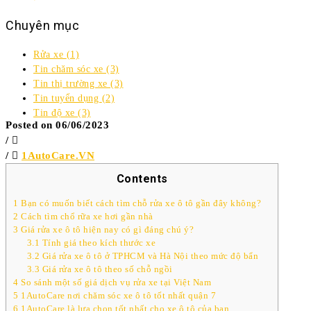
Chuyên mục
Rửa xe
(1)
Tin chăm sóc xe
(3)
Tin thị trường xe
(3)
Tin tuyển dụng
(2)
Tin độ xe
(3)
Posted on 06/06/2023
/
/
1AutoCare.VN
Contents
1
Bạn có muốn biết cách tìm chỗ rửa xe ô tô gần đây không?
2
Cách tìm chổ rữa xe hơi gần nhà
3
Giá rửa xe ô tô hiện nay có gì đáng chú ý?
3.1
Tính giá theo kích thước xe
3.2
Giá rửa xe ô tô ở TPHCM và Hà Nội theo mức độ bẩn
3.3
Giá rửa xe ô tô theo số chỗ ngồi
4
So sánh một số giá dịch vụ rửa xe tại Việt Nam
5
1AutoCare nơi chăm sóc xe ô tô tốt nhất quận 7
6
1AutoCare là lựa chọn tốt nhất cho xe ô tô của bạn