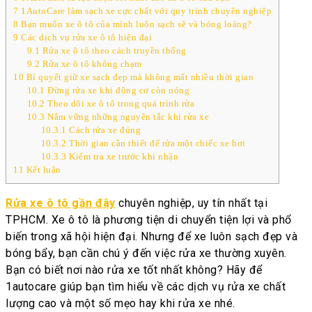
7
1AutoCare làm sạch xe cực chất với quy trình chuyên nghiệp
8
Bạn muốn xe ô tô của mình luôn sạch sẽ và bóng loáng?
9
Các dịch vụ rửa xe ô tô hiện đại
9.1
Rửa xe ô tô theo cách truyền thống
9.2
Rửa xe ô tô không chạm
10
Bí quyết giữ xe sạch đẹp mà không mất nhiều thời gian
10.1
Đừng rửa xe khi động cơ còn nóng
10.2
Theo dõi xe ô tô trong quá trình rửa
10.3
Nắm vững những nguyên tắc khi rửa xe
10.3.1
Cách rửa xe đúng
10.3.2
Thời gian cần thiết để rửa một chiếc xe hơi
10.3.3
Kiểm tra xe trước khi nhận
11
Kết luận
Rửa xe ô tô gần đây
chuyên nghiệp, uy tín nhất tại
TPHCM. Xe ô tô là phương tiện di chuyển tiện lợi và phổ
biến trong xã hội hiện đại. Nhưng để xe luôn sạch đẹp và
bóng bẩy, bạn cần chú ý đến việc rửa xe thường xuyên.
Bạn có biết nơi nào rửa xe tốt nhất không? Hãy để
1autocare giúp bạn tìm hiểu về các dịch vụ rửa xe chất
lượng cao và một số mẹo hay khi rửa xe nhé.