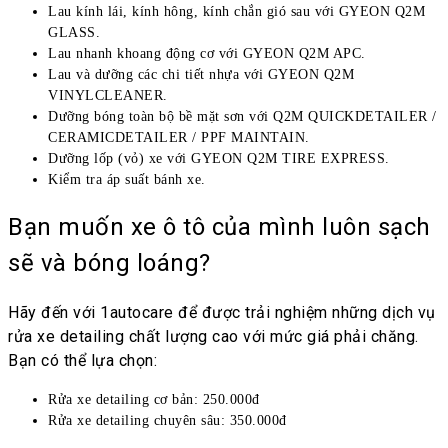
Lau kính lái, kính hông, kính chắn gió sau với GYEON Q2M
GLASS.
Lau nhanh khoang động cơ với GYEON Q2M APC.
Lau và dưỡng các chi tiết nhựa với GYEON Q2M
VINYLCLEANER.
Dưỡng bóng toàn bộ bề mặt sơn với Q2M QUICKDETAILER /
CERAMICDETAILER / PPF MAINTAIN.
Dưỡng lốp (vỏ) xe với GYEON Q2M TIRE EXPRESS.
Kiểm tra áp suất bánh xe.
Bạn muốn xe ô tô của mình luôn sạch
sẽ và bóng loáng?
Hãy đến với 1autocare để được trải nghiệm những dịch vụ
rửa xe detailing chất lượng cao với mức giá phải chăng.
Bạn có thể lựa chọn:
Rửa xe detailing cơ bản: 250.000đ
Rửa xe detailing chuyên sâu: 350.000đ