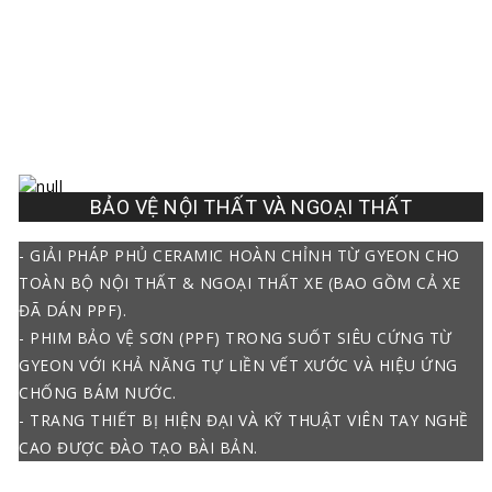
BẢO VỆ NỘI THẤT VÀ NGOẠI THẤT
- GIẢI PHÁP PHỦ CERAMIC HOÀN CHỈNH TỪ GYEON CHO
TOÀN BỘ NỘI THẤT & NGOẠI THẤT XE (BAO GỒM CẢ XE
ĐÃ DÁN PPF).
- PHIM BẢO VỆ SƠN (PPF) TRONG SUỐT SIÊU CỨNG TỪ
GYEON VỚI KHẢ NĂNG TỰ LIỀN VẾT XƯỚC VÀ HIỆU ỨNG
CHỐNG BÁM NƯỚC.
- TRANG THIẾT BỊ HIỆN ĐẠI VÀ KỸ THUẬT VIÊN TAY NGHỀ
CAO ĐƯỢC ĐÀO TẠO BÀI BẢN.