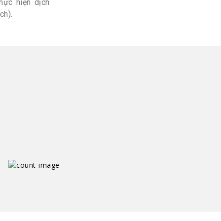
hực hiện dịch
ch).